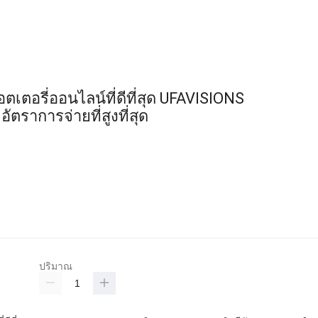
เตอรี่ออนไลน์ที่ดีที่สุด UFAVISIONS
าการจ่ายที่สูงที่สุด
ปริมาณ