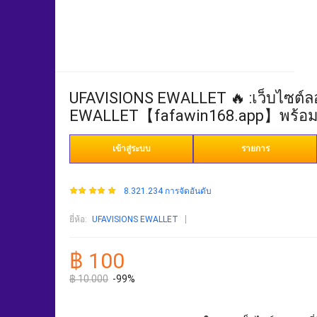
UFAVISIONS EWALLET 🔥 :เว็บไซต์ลอต
EWALLET【fafawin168.app】พร้อมอัตร
เข้าสู่ระบบ
รายการ
8.321.234 การจัดอันดับ
ยี่ห้อ
:
UFAVISIONS EWALLET
฿ 100
฿ 10.000
-99%