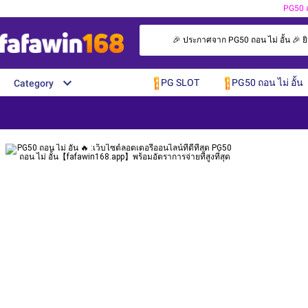
PG50 ถ
🎉 ประกาศจาก PG50 ถอน ไม่ อั้น 🎉 ยิน
PG SLOT
PG50 ถอน ไม่ อั้น
Category