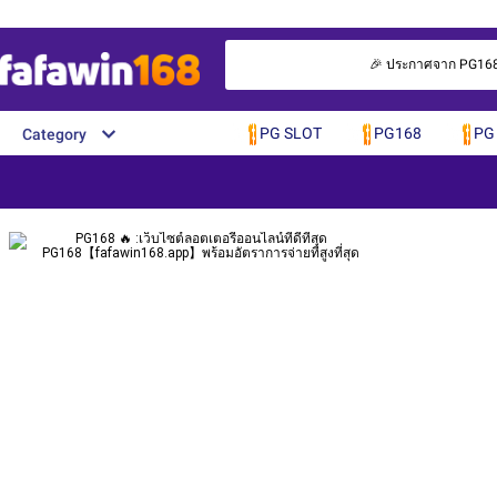
🎉 ประกาศจาก PG168 🎉
PG SLOT
PG168
PG
Category