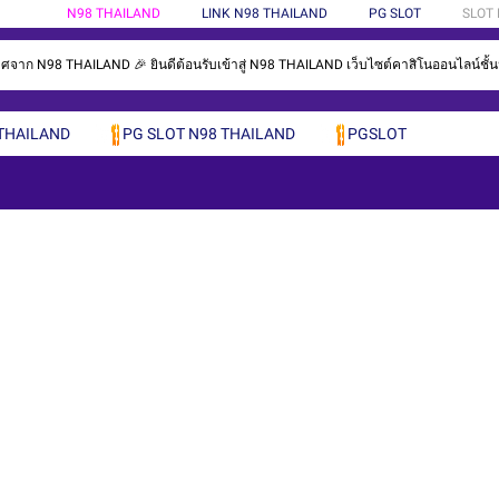
N98 THAILAND
LINK N98 THAILAND
PG SLOT
SLOT
ก N98 THAILAND 🎉 ยินดีต้อนรับเข้าสู่ N98 THAILAND เว็บไซต์คาสิโนออนไลน์ชั้นนำที
THAILAND
PG SLOT N98 THAILAND
PGSLOT