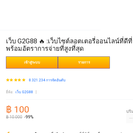
เว็บ G2G88 🔥 :เว็บไซต์ลอตเตอรี่ออนไลน์ที่ด
พร้อมอัตราการจ่ายที่สูงที่สุด
เข้าสู่ระบบ
รายการ
8.321.234 การจัดอันดับ
ยี่ห้อ
:
เว็บ G2G88
฿ 100
ปร
฿ 10.000
-99%