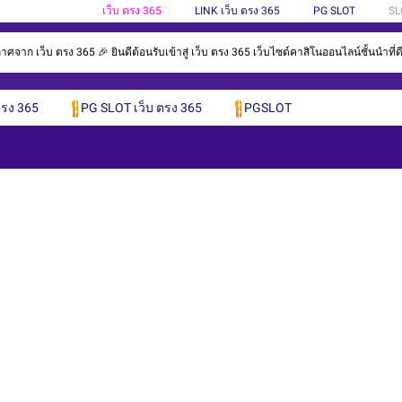
เว็บ ตรง 365
LINK เว็บ ตรง 365
PG SLOT
SL
าก เว็บ ตรง 365 🎉 ยินดีต้อนรับเข้าสู่ เว็บ ตรง 365 เว็บไซต์คาสิโนออนไลน์ชั้นนำที่
ตรง 365
PG SLOT เว็บ ตรง 365
PGSLOT