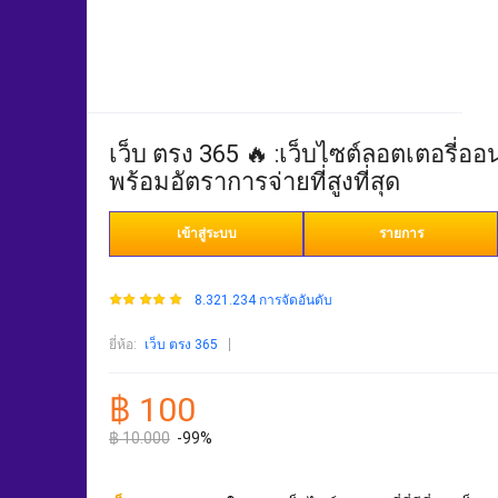
เว็บ ตรง 365 🔥 :เว็บไซต์ลอตเตอรี่ออ
พร้อมอัตราการจ่ายที่สูงที่สุด
เข้าสู่ระบบ
รายการ
8.321.234 การจัดอันดับ
ยี่ห้อ
:
เว็บ ตรง 365
฿ 100
฿ 10.000
-99%