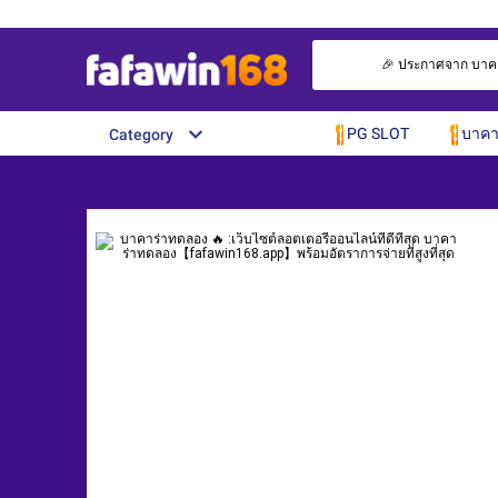
🎉 ประกาศจาก บาคาร่า
PG SLOT
บาคา
Category