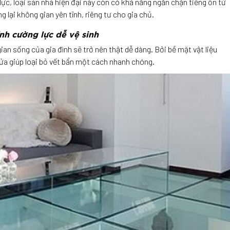
lực, loại sàn nhà hiện đại này còn có khả năng ngăn chặn tiếng ồn từ
 lại không gian yên tĩnh, riêng tư cho gia chủ.
nh cường lực dễ vệ sinh
ian sống của gia đình sẽ trở nên thật dễ dàng. Bởi bề mặt vật liệu
rửa giúp loại bỏ vết bẩn một cách nhanh chóng.